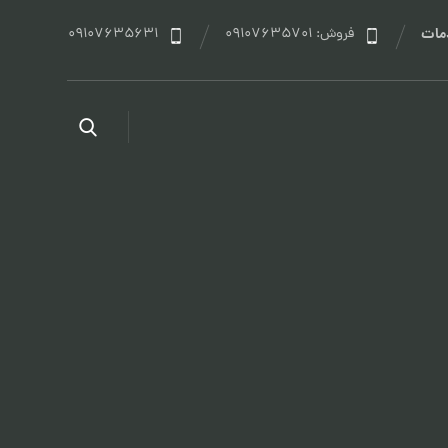
مات
فروش: 09107635701
09107635631