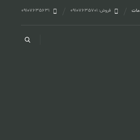
مات
فروش: 09107635701
09107635631