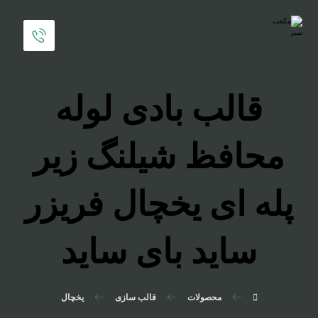
قالب بادی لوله
محافظ شیلنگ زیر
پله ای یخچال فریزر
ساید بای ساید
محصولات
قالب سازی
یخچال