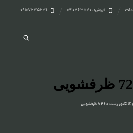
مات
فروش: 09107635701
09107635631
 رست 7260 ظرفشویی