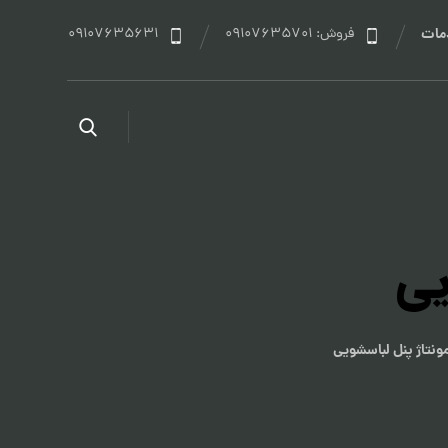
مات
فروش: 09107635701
09107635631
یی
ونتاژ پنل لباسشویی