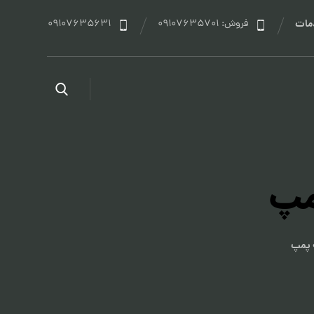
مات
فروش: 09107635701
09107635631
مپ
 پمپ