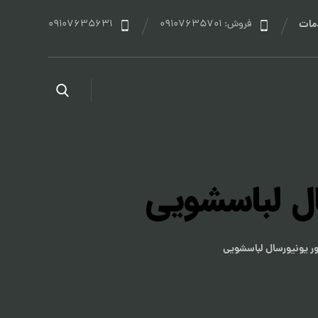
مات
فروش: 09107635701
09107635631
ل لباسشویی
ر یونیورسال لباسشویی